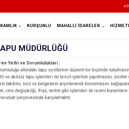
e-D
KAMLIK
KURŞUNLU
MAHALLİ İDARELER
HİZMET
Çankırı
 TAPU MÜDÜRLÜĞÜ
rev Yetki ve Sorumlulukları :
umluluğu altındaki tapu sicillerinin düzenli bir biçimde tutulmasını
itli ve akitsiz tapu işlemleri ile tescil işlerinin yapılmasını, sicille
rin takibini, sicil ve belgelerin arşivlenerek korunmasını sağlayar
tek, cins değişikliği, ifraz, tevhit gibi işlemleri ile resmi kurumlar
Atkaracalar
 mevzuat çerçevesinde karşılamaktır.
Bayramören
Çerkeş
Eldivan