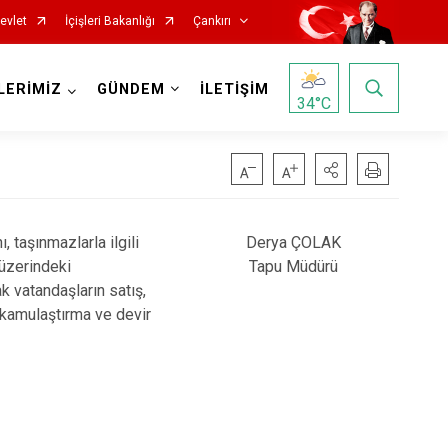
evlet
İçişleri Bakanlığı
Çankırı
LERİMİZ
GÜNDEM
İLETİŞİM
34
°C
, taşınmazlarla ilgili
Derya ÇOLAK
r üzerindeki
Tapu Müdürü
ak vatandaşların satış,
ın kamulaştırma ve devir
Korgun
Kurşunlu
Orta
Şabanözü