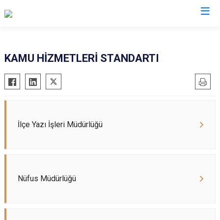
Çankırı
KAMU HİZMETLERİ STANDARTI
Atkaracalar
Korgun
Bayramören
Kurşunlu
Çerkeş
Orta
Eldivan
Şabanözü
İlçe Yazı İşleri Müdürlüğü
Ilgaz
Yapraklı
Kızılırmak
Nüfus Müdürlüğü