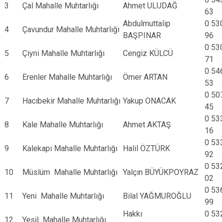
3
Çal Mahalle Muhtarlığı
Ahmet ULUDAĞ
63
Abdulmuttalip
0 53
4
Çavundur Mahalle Muhtarlığı
BAŞPINAR
96
0 53
5
Çiyni Mahalle Muhtarlığı
Cengiz KÜLCÜ
71
0 54
6
Erenler Mahalle Muhtarlığı
Ömer ARTAN
53
0 50
7
Hacıbekir Mahalle Muhtarlığı
Yakup ONACAK
45
0 53
8
Kale Mahalle Muhtarlığı
Ahmet AKTAŞ
16
0 53
9
Kalekapı Mahalle Muhtarlığı
Halil ÖZTÜRK
92
0 53
10
Müslüm Mahalle Muhtarlığı
Yalçın BÜYÜKPOYRAZ
02
0 53
11
Yeni Mahalle Muhtarlığı
Bilal YAĞMUROĞLU
99
Hakkı
0 53
12
Yeşil Mahalle Muhtarlığı