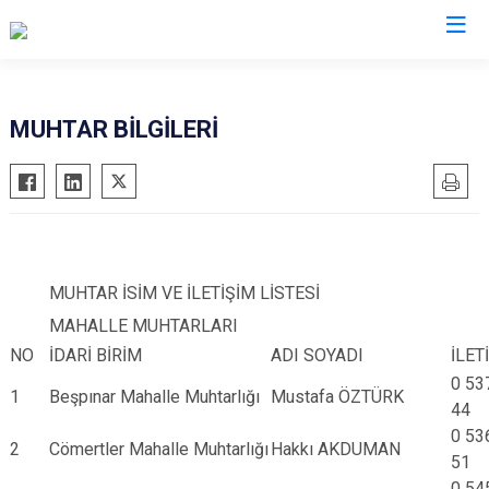
Çankırı
MUHTAR BİLGİLERİ
Atkaracalar
Korgun
Bayramören
Kurşunlu
Çerkeş
Orta
Eldivan
Şabanözü
MUHTAR İSİM VE İLETİŞİM LİSTESİ
Ilgaz
Yapraklı
MAHALLE MUHTARLARI
Kızılırmak
NO
İDARİ BİRİM
ADI SOYADI
İLET
0 53
1
Beşpınar Mahalle Muhtarlığı
Mustafa ÖZTÜRK
44
0 53
2
Cömertler Mahalle Muhtarlığı
Hakkı AKDUMAN
51
0 54