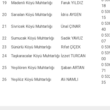
19
Madenli Köyü Muhtarlığı
Faruk YILDIZ
18
0 53
20
Sarıalan Köyü Muhtarlığı
İdris AYGEN
15
0 53
21
Sivricek Köyü Muhtarlığı
Ünal ÇINAR
40
0 53
22
Sumucak Köyü Muhtarlığı
Sadık YAVUZ
07
23
Sünürlü Köyü Muhtarlığı
Rifat ÇİÇEK
0 53
0 53
24
Taşkaracalar Köyü Muhtarlığı
İzzet TURCAN
00
0 53
25
Yeşilören Köyü Muhtarlığı
Şaban ARTAN
71
0 53
26
Yeşilöz Köyü Muhtarlığı
Ali NAMLI
35