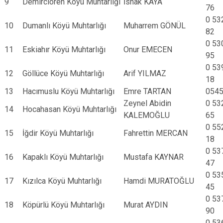
9
Demirciören Köyü Muhtarlığı
İshak KAYA
76
0 53
10
Dumanlı Köyü Muhtarlığı
Muharrem GÖNÜL
82
0 53
11
Eskiahır Köyü Muhtarlığı
Onur EMECEN
95
0 53
12
Göllüce Köyü Muhtarlığı
Arif YILMAZ
18
13
Hacımuslu Köyü Muhtarlığı
Emre TARTAN
0545
Zeynel Abidin
0 53
14
Hocahasan Köyü Muhtarlığı
KALEMOĞLU
65
0 55
15
İğdir Köyü Muhtarlığı
Fahrettin MERCAN
18
0 53
16
Kapaklı Köyü Muhtarlığı
Mustafa KAYNAR
47
0 53
17
Kızılca Köyü Muhtarlığı
Hamdi MURATOĞLU
45
0 53
18
Köpürlü Köyü Muhtarlığı
Murat AYDIN
90
0 53