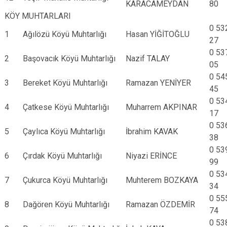
KARACAMEYDAN
80
KÖY MUHTARLARI
0 53
1
Ağılözü Köyü Muhtarlığı
Hasan YİĞİTOĞLU
27
0 53
2
Başovacık Köyü Muhtarlığı
Nazif TALAY
05
0 54
3
Bereket Köyü Muhtarlığı
Ramazan YENİYER
45
0 53
4
Çatkese Köyü Muhtarlığı
Muharrem AKPINAR
17
0 53
5
Çaylıca Köyü Muhtarlığı
İbrahim KAVAK
38
0 53
6
Çırdak Köyü Muhtarlığı
Niyazi ERİNCE
99
0 53
7
Çukurca Köyü Muhtarlığı
Muhterem BOZKAYA
34
0 55
8
Dağören Köyü Muhtarlığı
Ramazan ÖZDEMİR
74
0 53